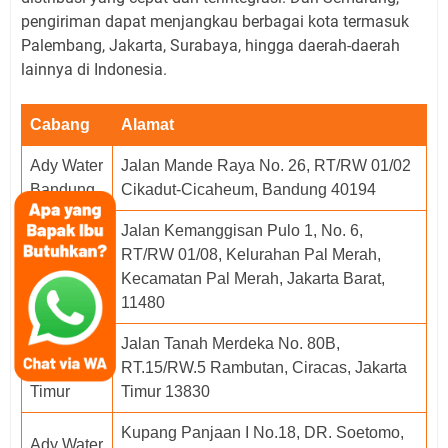
pengiriman dapat menjangkau berbagai kota termasuk
Palembang, Jakarta, Surabaya, hingga daerah-daerah
lainnya di Indonesia.
Cabang
Alamat
Ady Water
Jalan Mande Raya No. 26, RT/RW 01/02
Bandung
Cikadut-Cicaheum, Bandung 40194
Jalan Kemanggisan Pulo 1, No. 6,
Ady Water
RT/RW 01/08, Kelurahan Pal Merah,
Jakarta
Kecamatan Pal Merah, Jakarta Barat,
Barat
11480
Ady Water
Jalan Tanah Merdeka No. 80B,
Jakarta
RT.15/RW.5 Rambutan, Ciracas, Jakarta
Timur
Timur 13830
Kupang Panjaan I No.18, DR. Soetomo,
Ady Water