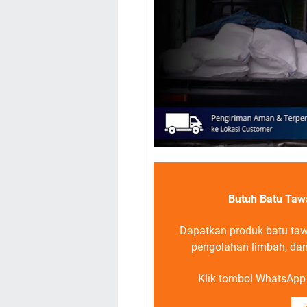
Butuh Batu Taw
Dapatkan produk batu tawa
pengolahan limbah, dan
Klik tombol WhatsApp d